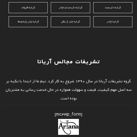
کرایه داربست
کرایه داربست و چادر
کرایه ظروف
کرایه چادر
کرایه چتر از بغل
کرایه چتر پایه وسط
تشریفات مجالس آریانا
گروه تشریفات آریانا در سال 1390 شروع به کار کرد. تیم ما از ابتدا با تکیه بر
سه اصل مهم کیفیت، قیمت و سهولت همواره در حال خدمت رسانی به مشتریان
بوده است.
[mc4wp_form]