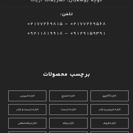
تلفن:
02177269568 – 02177269815
09129159391 – 09211819918
برچسب محصولات
اجاره آلاچیق
اجاره استیج
اجاره اسپیس
اجاره اسپیس و چادر
اجاره داربست
اجاره داربست و چادر
اجاره ظروف
اجاره پنکه
اجاره پنکه صنعتی