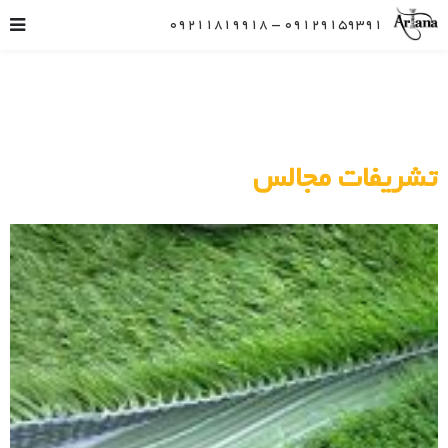
09129159391 – 09211819918
تشریفات مجالس