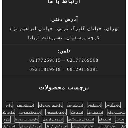
ارتباط با ما
آدرس دفتر:
تهران، خیابان گلبرگ غربی، خیابان ابراهیم نژاد
کوچه یوسفیان، تشریفات آریانا
تلفن:
02177269568 – 02177269815
09129159391 – 09211819918
برچسب محصولات
اجاره آلاچیق
اجاره استیج
اجاره اسپیس
اجاره اسپیس و چادر
اجاره داربست
اجاره
داربست و چادر
اجاره ظروف
اجاره پنکه
اجاره پنکه صنعتی
اجاره پنکه معمولی
اجاره پنکه
مه پاش
اجاره چادر
اجاره چادر نمایشگاهی
اجاره چتر از بغل
اجاره چتر پایه وسط
اجاره
کولر
اجاره کولر آبی
اجاره کولر ایستاده
اجاره کولر تک فاز
اجاره کولر سه فاز
اجاره کولر