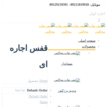
موبایل: 09211819918– 09129159391
اجاره کولر
صفحه اصلی
قفس اجاره
محصولات
ای
مهماندار
Home
محصول
Sort by:
Default Order
ویدیو پرژکتور
Default Order
Name