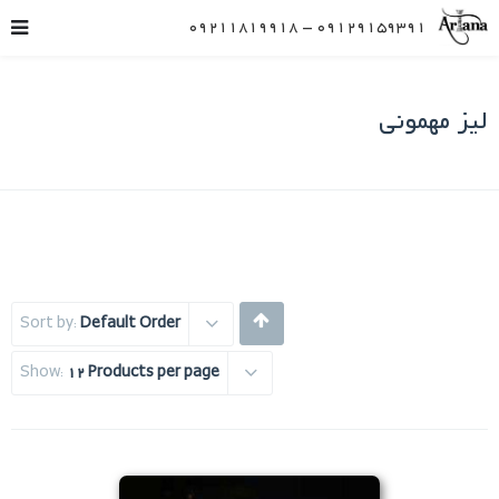
09129159391 – 09211819918
لیز مهمونی
Sort by:
Default Order
Show:
12 Products per page