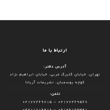
ارتباط با ما
آدرس دفتر:
تهران، خیابان گلبرگ غربی، خیابان ابراهیم نژاد
کوچه یوسفیان، تشریفات آریانا
تلفن:
02177269568 – 02177269815
09129159391 – 09211819918