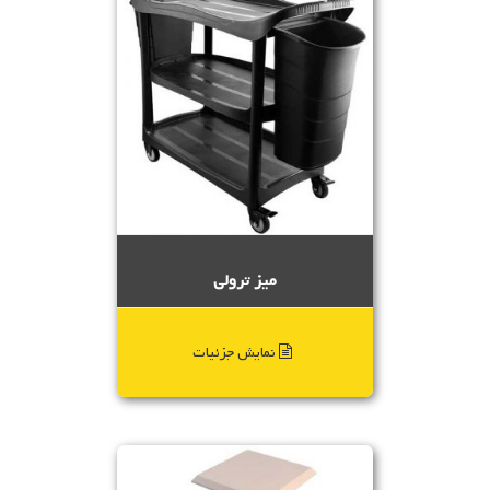
میز ترولی
نمایش جزئیات