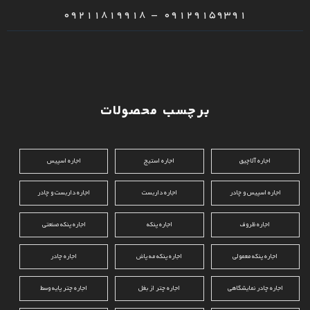
09129159391 – 09211819918
برچسب محصولات
اجاره آلاچیق
اجاره استیج
اجاره اسپیس
اجاره اسپیس و چادر
اجاره داربست
اجاره داربست و چادر
اجاره ظروف
اجاره پنکه
اجاره پنکه صنعتی
اجاره پنکه معمولی
اجاره پنکه مه پاش
اجاره چادر
اجاره چادر نمایشگاهی
اجاره چتر از بغل
اجاره چتر پایه وسط