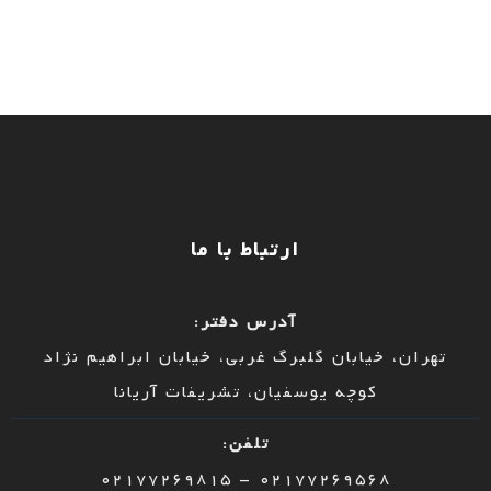
ارتباط با ما
آدرس دفتر:
تهران، خیابان گلبرگ غربی، خیابان ابراهیم نژاد
کوچه یوسفیان، تشریفات آریانا
تلفن:
02177269568 – 02177269815