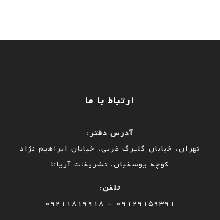
ارتباط با ما
آدرس دفتر:
تهران، خیابان گلبرگ غربی، خیابان ابراهیم نژاد
کوچه یوسفیان، تشریفات آریانا
تلفن:
09129159391 – 09211819918