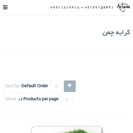
09129159391 – 09211819918
کرایه چمن
Sort by:
Default Order
Show:
12 Products per page