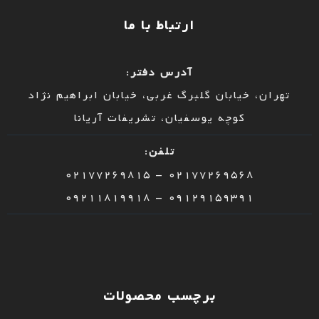
ارتباط با ما
آدرس دفتر:
تهران، خیابان گلبرگ غربی، خیابان ابراهیم نژاد
کوچه یوسفیان، تشریفات آریانا
تلفن:
02177269568 – 02177269815
09129159391 – 09211819918
برچسب محصولات