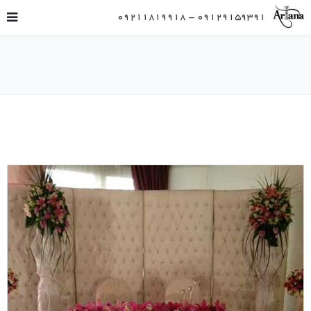
09129159391 – 09211819918