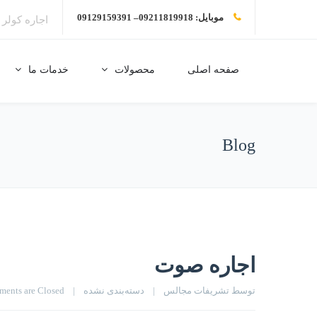
موبایل: 09211819918– 09129159391
اجاره کولر
صفحه اصلی
محصولات
خدمات ما
Blog
اجاره صوت
توسط 
تشریفات مجالس
|
دسته‌بندی نشده
|
ents are Closed