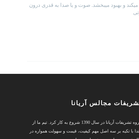
ند و بهبود میبخشد. صوت و یا صدا به قدری درون
تی
شریفات مجالس آریانا
گروه تشریفات آریانا در سال 1390 شروع به کار کرد. تیم ما از
تدا با تکیه بر سه اصل مهم کیفیت، قیمت و سهولت همواره در