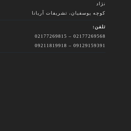
نژاد
کوچه یوسفیان، تشریفات آریانا
تلفن:
02177269568 – 02177269815
09129159391 – 09211819918