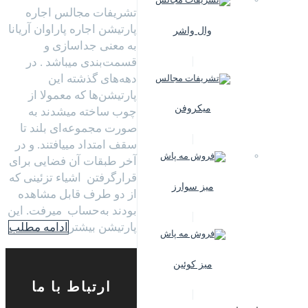
تشریفات مجالس اجاره
پارتیشن اجاره پاراوان آریانا
وال واشر
به معنی جداسازی و
قسمت‌بندی میباشد . در
دهه‌های گذشته این
پارتیشن‌ها که معمولا از
میکروفن
چوب ساخته میشدند به
صورت مجموعه‌ای بلند تا
سقف امتداد مییافتند. و در
آخر طبقات آن فضایی برای
قرارگرفتن اشیاء تزئینی که
میز سوارز
از دو طرف قابل مشاهده
بودند به‌حساب میرفت. این
پارتیشن ‌بیشتر
ادامه مطلب
میز کوئین
ارتباط با ما