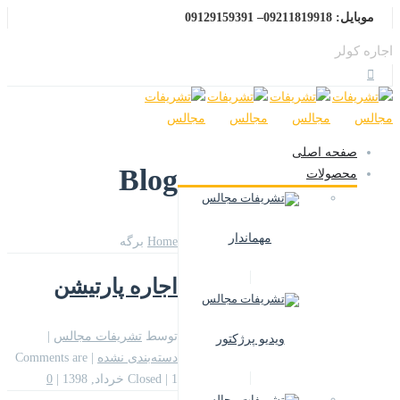
موبایل: 09211819918– 09129159391
اجاره کولر
صفحه اصلی
Blog
محصولات
مهماندار
Home
برگه
اجاره پارتیشن
توسط
تشریفات مجالس
|
ویدیو پرژکتور
دسته‌بندی نشده
|
Comments are
1 خرداد, 1398
|
Closed
|
0