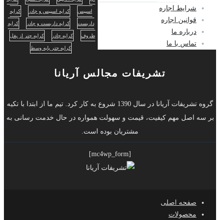
شرایط اجاره
اسپیس
کرایه اسپیس و چادر
کرایه
قوانین اجاره
داربست
کرایه داربست و چادر
کرایه
درباره ما
ظروف
کرایه چادر
کرایه چتر از بغل
تماس با ما
کرایه چتر پایه وسط
تشریفات مجالس آریانا
گروه تشریفات آریانا در سال 1390 شروع به کار کرد. تیم ما از ابتدا با تکیه
بر سه اصل مهم کیفیت، قیمت و سهولت همواره در حال خدمت رسانی به
مشتریان بوده است.
[mc4wp_form]
صفحه اصلی
محصولات