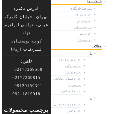
خدمات ما
اجاره کولر گازی
آدرس دفتر:
اجاره بخاری
تهران، خیابان گلبرگ
اجاره چادر
غربی، خیابان ابراهیم
اجاره صندلی
نژاد
اجاره میز
اجاره چتر
کوچه یوسفیان،
مقالات
تشریفات آریانا
1
اجاره نورپردازی
تلفن:
اجاره موکت
02177269568 –
اجاره لوستر
02177269815
اجاره صندلی مجالس
اجاره میز
09129159391 –
اجاره کنفرانس
09211819918
2
اجاره چمن مصنوعی
برچسب محصولات
اجاره چتر