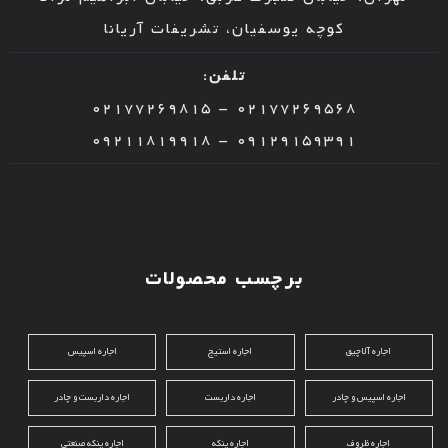
کوچه یوسفیان، تشریفات آریانا
تلفن:
02177269568 – 02177269815
09129159391 – 09211819918
برچسب محصولات
اجاره آلاچیق
اجاره استیج
اجاره اسپیس
اجاره اسپیس و چادر
اجاره داربست
اجاره داربست و چادر
اجاره ظروف
اجاره پنکه
اجاره پنکه صنعتی