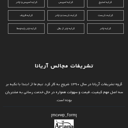
کرایه استیج
کرایه اسپیس
کرایه اسپیس و چادر
کرایه داربست
کرایه داربست و چادر
کرایه ظروف
کرایه چادر
کرایه چتر از بغل
کرایه چتر پایه وسط
تشریفات مجالس آریانا
گروه تشریفات آریانا در سال 1390 شروع به کار کرد. تیم ما از ابتدا با تکیه بر
سه اصل مهم کیفیت، قیمت و سهولت همواره در حال خدمت رسانی به مشتریان
بوده است.
[mc4wp_form]